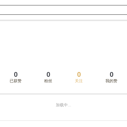
0
0
0
0
已获赞
粉丝
关注
我的赞
加载中...