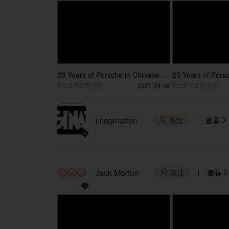
20 Years of Porsche in Chinese
20 Years of Pors
Mainland Event Teaser Video 15S
Mainland Mr Xu Po
#企业 #业界活动
#企业 #业界活动
2021-04-06
Imagination
关注
查看


Jack Morton
关注
查看

