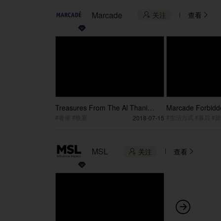
Marcade
关注
查看


Treasures From The Al Thani
Marcade Forbidde
Collection Opening Dinner
Timelapse Set up
#奢侈 #晚宴
2018-07-15
MSL
关注
查看


