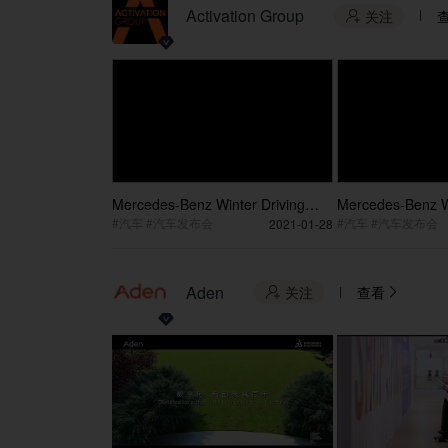
Activation Group
关注

Mercedes-Benz Winter Driving
Mercedes-Benz Wi
Experience 2021 Car Unveiling
Experience 2021 
#汽车 #汽车发布会
#汽车 #汽车发布会
2021-01-28
Show 30S
Aden
关注
查看

