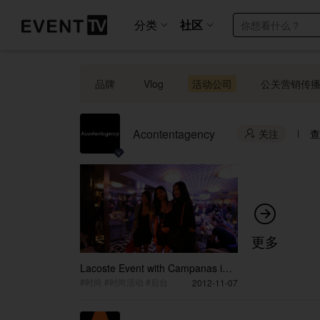
分类
社区
品牌
Vlog
活动公司
公关营销传
Acontentagency
关注
查


更多
Lacoste Event with Campanas in
Capital Beijing
#时尚 #时尚活动 #后台
2012-11-07