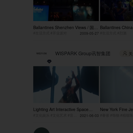
Ballantines Shenzhen Views / 国际
Ballantines China
舞蹈巨星经典印象酒吧赈灾义演·深
际舞蹈巨星经典印
#生活方式 #开业派对
#生活方式 #烈酒
2009-05-27
圳
WISPARK Group讯智集团
关

Lighting Art Interactive Space
New York Fine Je
MASTER 光影艺术互动空间
Collection Exh
#文化娱乐 #文化艺术 #音乐节
#奢侈 #饰物 #精细
2021-06-03
MASTER
高级珠宝腕表系