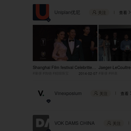
Uniplan优尼
关注
查看


Shanghai Film festival Celebrities
Jaeger-LeCoultre
highlights by Jager LeCoultre
International Film
#奢侈 #饰物 #精细珠宝
#奢侈 #钟表
2014-02-07
Highlights 2014
Vinexposium
关注
查看

VOK DAMS CHINA
关注
