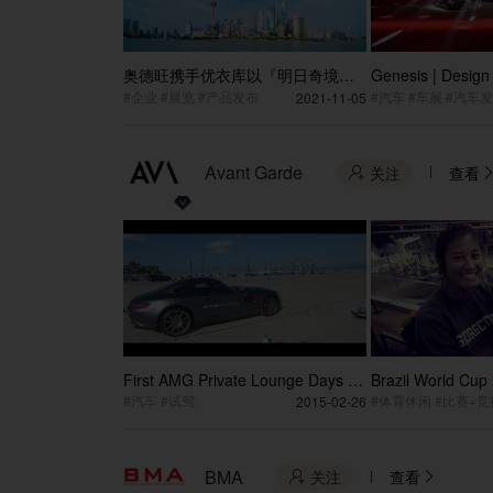
奥德旺携手优衣库以『明日奇境』
Genesis | Desig
再度惊艳进博会！UNIQLO's
#企业 #展览 #产品发布
#汽车 #车展 #汽车
2021-11-05
"Wonderland of Tomorrow" expo
fascinates once more!
Avant Garde
关注
查看

First AMG Private Lounge Days in
Brazil World Cup 
China
photo montage
#汽车 #试驾
2015-02-26
BMA
关注
查看

