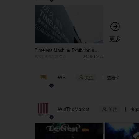

更多
Timeless Machine Exhibition &
The new 911 National Launch
#汽车 #汽车发布会
2019-10-11
WB
关注
查看


WinTheMarket
关注
查
