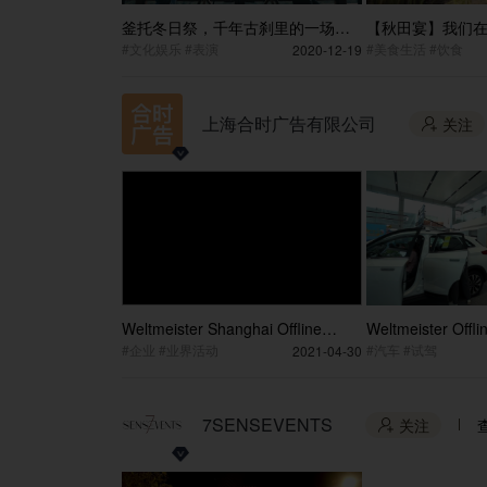
釜托冬日祭，千年古刹里的一场音
【秋田宴】我们
乐对话 Futuo Winter Festival, a
里，发现了比池
#文化娱乐 #表演
#美食生活 #饮食
2020-12-19
musical dialogue in a thousand-
[Qiutian Banquet]
year-old temple
field more beauti
in village aroun
上海合时广告有限公司
关注

Weltmeister Shanghai Offline
Weltmeister Offli
Event 15S Highlight Video
Highlight Video-H
#企业 #业界活动
#汽车 #试驾
2021-04-30
7SENSEVENTS
关注
