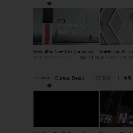
Maybelline New York Ceremony
Sulwhasoo Activa
Video
Launch Event Pos
#时尚 #时尚活动 #化妆品
#时尚 #新品发布 #
2021-01-26
Short Version
Bureau Betak
关注
查看
