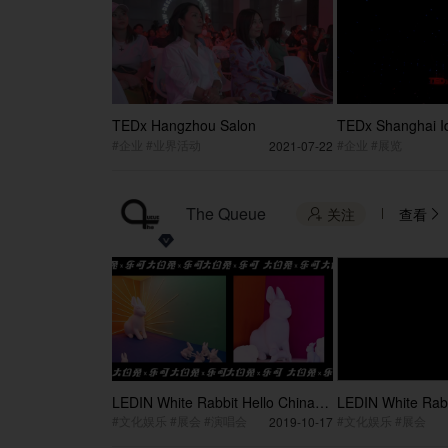
TEDx Hangzhou Salon
TEDx Shanghai I
Sharing laser sh
#企业 #业界活动
#企业 #展览
2021-07-22
The Queue
关注
查看


LEDIN White Rabbit Hello China
LEDIN White Rabb
Exhibition 15S Version 2
Exhibition 15S Ve
#文化娱乐 #展会 #演唱会
#文化娱乐 #展会
2019-10-17