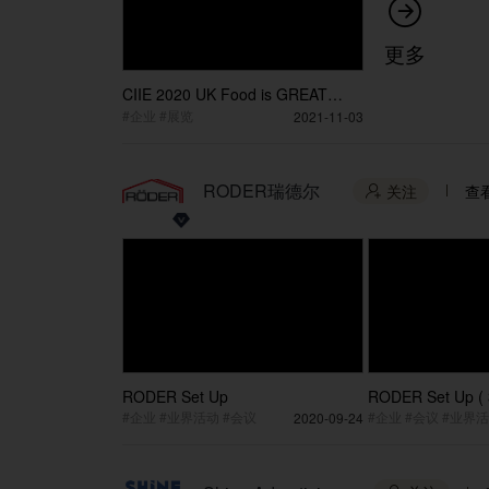

更多
CIIE 2020 UK Food is GREAT
Pavilion 中国国际进口博览会珍馐
#企业 #展览
2021-11-03
美食在英国
RODER瑞德尔
关注
查

RODER Set Up
RODER Set Up ( 
#企业 #业界活动 #会议
#企业 #会议 #业界
2020-09-24