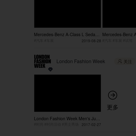
Mercedes-Benz A-Class L Sedan
Mercedes-Benz A
New Generation Pop Store
New Generation 
#汽车 #车展
#汽车 #车展 #试驾
2019-08-28
Experience Post Event Video
Experience Coach
Video
London Fashion Week
关注


更多
London Fashion Week Men's June
2017
#时尚 #时尚活动 #男士秀场
2017-02-27