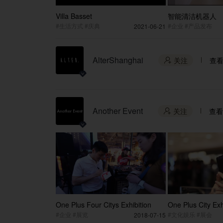
Villa Basset
智能清洁机器人
#生活方式 #庆典
#企业 #产品发布
2021-06-21
AlterShanghai
关注
查

Another Event
关注
查看

One Plus Four Citys Exhibition
One Plus City Exh
10S
#企业 #展览
#文化娱乐 #展会
2018-07-15